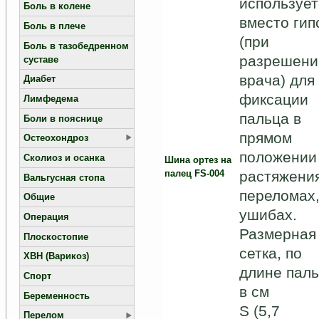
использует
Боль в колене
вместо гип
Боль в плече
(при
Боль в тазобедренном
разрешени
суставе
врача) для
Диабет
фиксации
Лимфедема
пальца в
Боли в пояснице
прямом
Остеохондроз
положении
Сколиоз и осанка
Шина ортез на
растяжения
палец FS-004
Вальгусная стопа
переломах
Общие
ушибах.
Операция
Размерная
Плоскостопие
сетка, по
ХВН (Варикоз)
длине пал
Спорт
в см
Беременность
S (5,7
Перелом