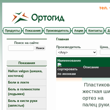
тел.
Продукты
Показания
Производитель
Акции
Контакты
Д
Главная
Поиск на сайте:
Производитель
Цена,
Наименование
Показания
Описание
Hallux valgus (шишка,
косточка)
Боли в локте
Пластиков
Боль в голеностопе
жесткая ш
(лодыжке)
ортез на
Боль в кисти руки
палец руки
(запястье)