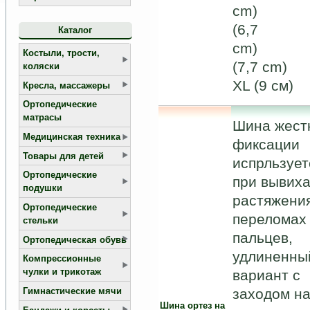
cm)
(6,7
Каталог
cm)
Костыли, трости,
(7,7 cm
коляски
XL (9 cм)
Кресла, массажеры
Ортопедические
матрасы
Шина жест
Медицинская техника
фиксации
Товары для детей
испрльзует
Ортопедические
при вывиха
подушки
растяжени
Ортопедические
переломах
стельки
пальцев,
Ортопедическая обувь
удлиненны
Компрессионные
чулки и трикотаж
вариант с
Гимнастические мячи
заходом н
Шина ортез на