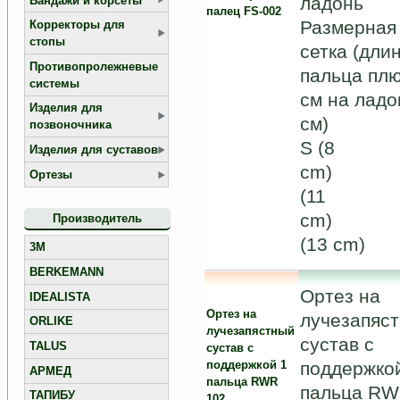
ладонь
Бандажи и корсеты
палец FS-002
Размерная
Корректоры для
стопы
сетка (дли
Противопролежневые
пальца плю
системы
см на ладо
Изделия для
см)
позвоночника
S (8
Изделия для суставов
cm)
Ортезы
(11
cm)
Производитель
(13 cm)
3M
BERKEMANN
Ортез на
IDEALISTA
Ортез на
лучезапяс
ORLIKE
лучезапястный
сустав с
TALUS
сустав с
поддержко
поддержкой 1
АРМЕД
пальца RWR
пальца R
ТАПИБУ
102