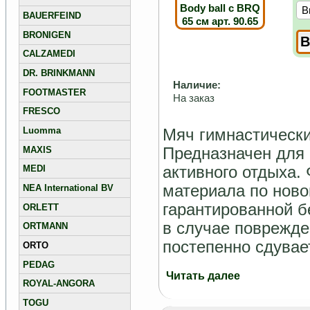
BAUERFEIND
BRONIGEN
CALZAMEDI
DR. BRINKMANN
Наличие:
FOOTMASTER
На заказ
FRESCO
Luomma
Мяч гимнастический
Предназначен для 
MAXIS
активного отдыха.
MEDI
материала по новой
NEA International BV
гарантированной б
ORLETT
в случае поврежде
ORTMANN
постепенно сдувае
ORTO
PEDAG
Читать далее
ROYAL-ANGORA
TOGU