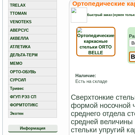
Ортопедические ка
TRELAX
TTOMAN
Быстрый заказ (нужен тольк
VENOTEKS
АВЕРСУС
Ра
АКВЕЛЛА
АТЛЕТИКА
ДЕЛЬТА-ТЕРМ
МЕМО
ОРТО-ОБУВЬ
Наличие:
СУРСИЛ
Есть на складе
Тривес
Сверхтонкие стель
ФГУП РЭЗ СП
формой носочной ч
ФОРМТОТИКС
среднего отдела с
Экотен
средней величины 
стельки упругий к
Информация