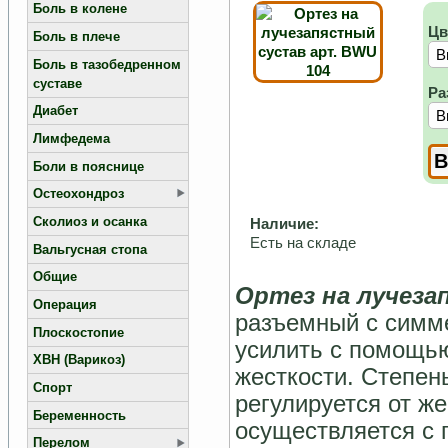
Боль в колене
Цв
Боль в плече
Боль в тазобедренном
суставе
Ра
Диабет
Лимфедема
Боли в пояснице
Остеохондроз
Сколиоз и осанка
Наличие:
Есть на складе
Вальгусная стопа
Общие
Ортез на лучеза
Операция
разъемный с симм
Плоскостопие
усилить с помощь
ХВН (Варикоз)
жесткости. Степен
Спорт
регулируется от ж
Беременность
осуществляется с
Перелом