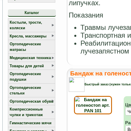
липучках.
Каталог
Показания
Костыли, трости,
Травмы лучезап
коляски
Транспортная 
Кресла, массажеры
Реабилитацион
Ортопедические
лучезапястном
матрасы
Медицинская техника
Товары для детей
Бандаж на голеност
Ортопедические
подушки
Быстрый заказ (нужен тольк
Ортопедические
стельки
Ортопедическая обувь
Цв
Компрессионные
чулки и трикотаж
Ра
Гимнастические мячи