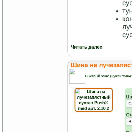
су
ту
ко
лу
су
Читать далее
Шина на лучезапяст
Быстрый заказ (нужен тольк
Цв
Ст