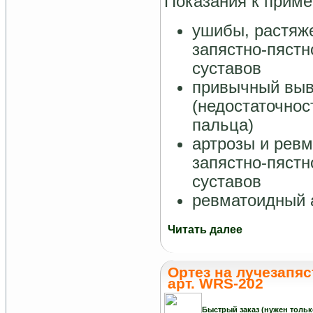
Показания к прим
ушибы, растяже
запястно-пястн
суставов
привычный выв
(недостаточнос
пальца)
артрозы и ревм
запястно-пястн
суставов
ревматоидный 
Читать далее
Ортез на лучезапя
арт. WRS-202
Быстрый заказ (нужен тольк