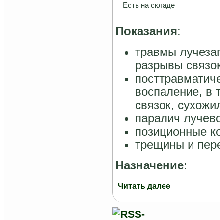
Есть на складе
Показания
:
травмы лучезап
разрывы связо
посттравматич
воспаление, в 
связок, сухожи
паралич лучево
позиционные ко
трещины и пер
Назначение
:
Читать далее