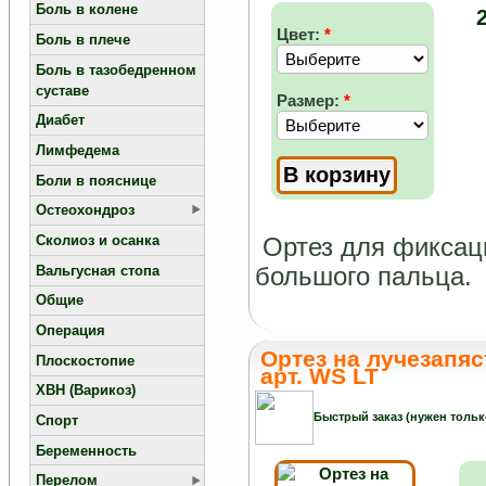
Боль в колене
Цвет:
*
Боль в плече
Боль в тазобедренном
суставе
Размер:
*
Диабет
Лимфедема
Боли в пояснице
Остеохондроз
Сколиоз и осанка
Ортез для фиксац
большого пальца.
Вальгусная стопа
Общие
Операция
Ортез на лучезапя
Плоскостопие
арт. WS LT
ХВН (Варикоз)
Быстрый заказ (нужен тольк
Спорт
Беременность
Перелом