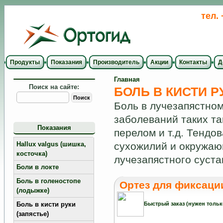
тел.
Продукты
Показания
Производитель
Акции
Контакты
Д
Главная
Поиск на сайте:
БОЛЬ В КИСТИ Р
Боль в лучезапястном
заболеваний таких та
Показания
перелом и т.д. Тендо
Hallux valgus (шишка,
сухожилий и окружаю
косточка)
лучезапястного суста
Боли в локте
Боль в голеностопе
Ортез для фиксации
(лодыжке)
Боль в кисти руки
Быстрый заказ (нужен тольк
(запястье)