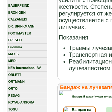
жесткости. Степен
BAUERFEIND
регулируется от ж
BRONIGEN
осуществляется с
CALZAMEDI
липучках.
DR. BRINKMANN
FOOTMASTER
Показания
FRESCO
Травмы лучезап
Luomma
Транспортная 
MAXIS
Реабилитацион
MEDI
лучезапястном
NEA International BV
ORLETT
ORTMANN
Бандаж на лучезап
ORTO
PEDAG
Быстрый заказ (нужен тольк
ROYAL-ANGORA
TOGU