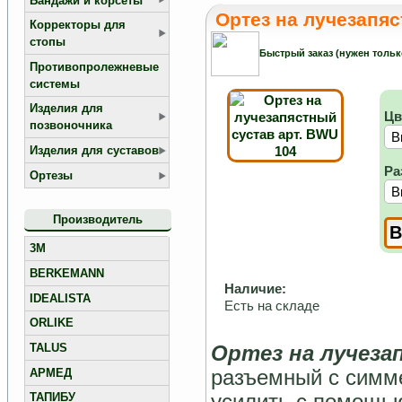
Бандажи и корсеты
Ортез на лучезапяс
Корректоры для
стопы
Быстрый заказ (нужен тольк
Противопролежневые
системы
Изделия для
Цв
позвоночника
Изделия для суставов
Ра
Ортезы
Производитель
3M
BERKEMANN
Наличие:
IDEALISTA
Есть на складе
ORLIKE
TALUS
Ортез на лучеза
разъемный с симм
АРМЕД
усилить с помощь
ТАПИБУ