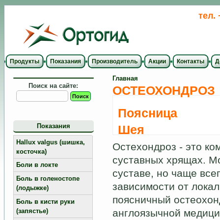
тел.
Продукты
Показания
Производитель
Акции
Контакты
Д
Главная
Поиск на сайте:
ОСТЕОХОНДРОЗ
Поясница
Показания
Шея
Hallux valgus (шишка,
Остехондроз - это к
косточка)
суставных хрящах. М
Боли в локте
суставе, но чаще все
Боль в голеностопе
зависимости от лока
(лодыжке)
поясничный остеохон
Боль в кисти руки
(запястье)
англоязычной медици