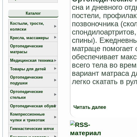
сна и дневного от
Каталог
постели, профилак
позвоночника (ско
Костыли, трости,
коляски
спондилоартритов
Кресла, массажеры
спины). Ежедневны
Ортопедические
матраце помогает 
матрасы
обеспечивает мак
Медицинская техника
всего тела во вре
Товары для детей
вариант матраса дл
Ортопедические
легко скатать в ру
подушки
Ортопедические
стельки
Ортопедическая обувь
Читать далее
Компрессионные
чулки и трикотаж
Гимнастические мячи