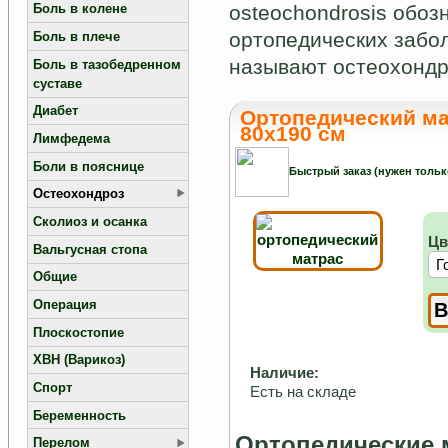
osteochondrosis обоз
Боль в колене
ортопедических забол
Боль в плече
называют остеохондр
Боль в тазобедренном
суставе
Диабет
Ортопедический м
80х190 см
Лимфедема
Боли в пояснице
Быстрый заказ (нужен тольк
Остеохондроз
Сколиоз и осанка
Цв
Вальгусная стопа
Общие
Операция
Плоскостопие
ХВН (Варикоз)
Наличие:
Спорт
Есть на складе
Беременность
Ортопедические 
Перелом