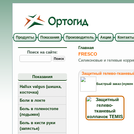
Продукты
Показания
Производитель
Акции
Контакт
Главная
Поиск на сайте:
FRESCO
Силиконовые и гелевые корриг
Защитный гелево-тканевый 
Показания
Быстрый заказ (нужен
Hallux valgus (шишка,
косточка)
Боли в локте
Боль в голеностопе
(лодыжке)
Боль в кисти руки
(запястье)