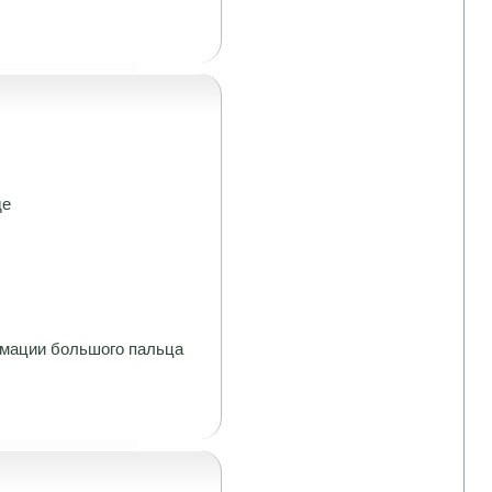
де
рмации большого пальца