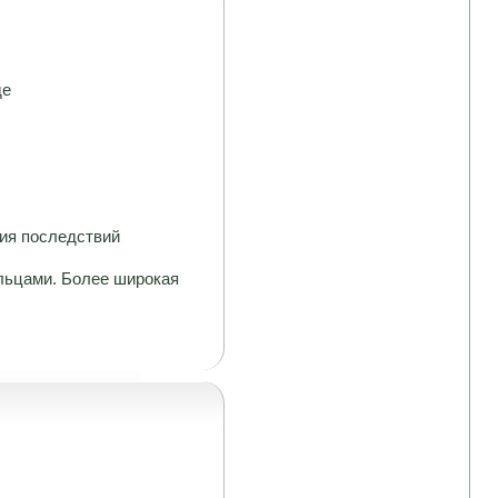
де
ния последствий
льцами. Более широкая