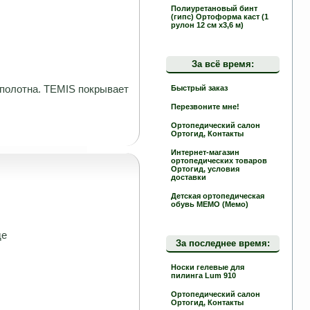
Полиуретановый бинт
(гипс) Ортоформа каст (1
рулон 12 см х3,6 м)
За всё время:
 полотна. TEMIS покрывает
Быстрый заказ
Перезвоните мне!
Ортопедический салон
Ортогид, Контакты
Интернет-магазин
ортопедических товаров
Ортогид, условия
доставки
Детская ортопедическая
обувь MEMO (Мемо)
де
За последнее время:
Носки гелевые для
пилинга Lum 910
Ортопедический салон
Ортогид, Контакты