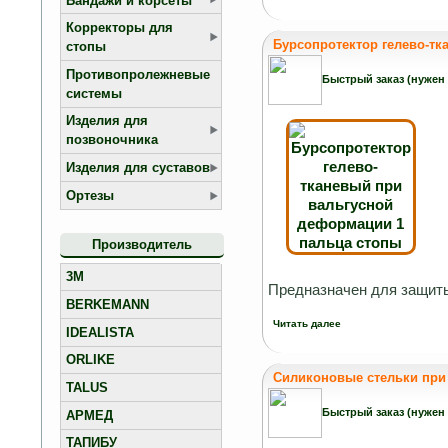
Бандажи и корсеты
Корректоры для
Бурсопротектор гелево-тк
стопы
Противопролежневые
Быстрый заказ (нужен
системы
Изделия для
позвоночника
Изделия для суставов
Ортезы
Производитель
3M
Предназначен для защиты
BERKEMANN
Читать далее
IDEALISTA
ORLIKE
Силиконовые стельки при 
TALUS
Быстрый заказ (нужен
АРМЕД
ТАПИБУ