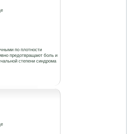
де
чными по плотности
тивно предотвращают боль и
ачальной степени синдрома
де