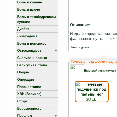
Боль в колене
Боль в плече
Боль в тазобедренном
суставе
Описание:
Диабет
Изделие представляет со
Лимфедема
фаланговые суставы и кон
Боли в пояснице
Читать далее
Остеохондроз
Сколиоз и осанка
Гелевые подушечки под па
Вальгусная стопа
Быстрый заказ (нужен
Общие
Операция
Плоскостопие
ХВН (Варикоз)
Спорт
Беременность
Перелом