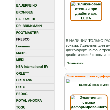
BAUERFEIND
BRONIGEN
CALZAMEDI
DR. BRINKMANN
FOOTMASTER
FRESCO
В НАЛИЧИИ ТОЛЬКО РАЗМЕ
зонами. Идеальны для ам
Luomma
дискомфорт на фоне трещ
MAXIS
диабетической стопы и пр
MEDI
Читать далее
NEA International BV
ORLETT
Эластичная стяжка деформ
ORTMANN
Быстрый заказ (нужен
ORTO
PEDAG
ROYAL-ANGORA
TOGU