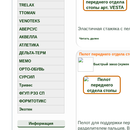
TRELAX
TTOMAN
VENOTEKS
Эластичная стажяка с пел
АВЕРСУС
АКВЕЛЛА
Читать далее
АТЛЕТИКА
ДЕЛЬТА-ТЕРМ
Пелот переднего отдела с
МЕМО
Быстрый заказ (нужен
ОРТО-ОБУВЬ
СУРСИЛ
Тривес
ФГУП РЭЗ СП
ФОРМТОТИКС
Экотен
Пелот для поддержки пер
Информация
разделителем пальцев. В 