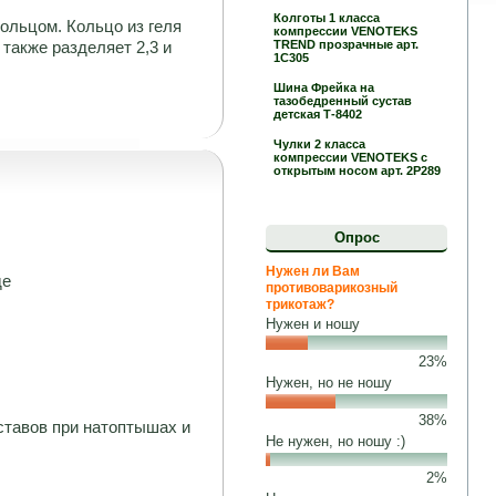
Колготы 1 класса
ольцом. Кольцо из геля
компрессии VENOTEKS
TREND прозрачные арт.
также разделяет 2,3 и
1C305
Шина Фрейка на
тазобедренный сустав
детская Т-8402
Чулки 2 класса
компрессии VENOTEKS с
открытым носом арт. 2P289
Опрос
Нужен ли Вам
де
противоварикозный
трикотаж?
Нужен и ношу
23%
Нужен, но не ношу
38%
тавов при натоптышах и
Не нужен, но ношу :)
2%