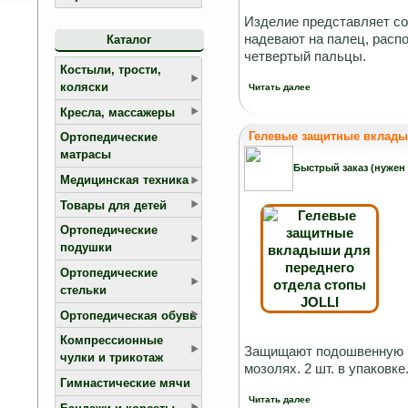
Изделие представляет со
надевают на палец, распо
Каталог
четвертый пальцы.
Костыли, трости,
коляски
Читать далее
Кресла, массажеры
Гелевые защитные вклады
Ортопедические
матрасы
Быстрый заказ (нужен
Медицинская техника
Товары для детей
Ортопедические
подушки
Ортопедические
стельки
Ортопедическая обувь
Компрессионные
Защищают подошвенную ча
чулки и трикотаж
мозолях. 2 шт. в упаковке
Гимнастические мячи
Читать далее