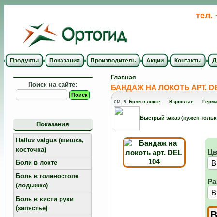
тел.
Продукты
Показания
Производитель
Акции
Контакты
Д
Главная
Поиск на сайте:
БАНДАЖ НА ЛОКОТЬ АРТ. DE
см. в
Боли в локте
Взрослые
Герм
Быстрый заказ (нужен тольк
Показания
Hallux valgus (шишка,
косточка)
Цв
Боли в локте
Боль в голеностопе
Ра
(лодыжке)
Боль в кисти руки
(запястье)