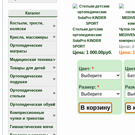
Каталог
Костыли, трости,
коляски
Стельки детские
Чулок г
ортопедические
MEDIVEN
Кресла, массажеры
SolaPro KINDER
компрес
Ортопедические
SPORT
Цена:
2
матрасы
Цена:
1 000.00руб.
Цена:
1
Медицинская техника
Товары для детей
Цвет:
*
Цвет
Ортопедические
подушки
Размер:
*
Раз
Ортопедические
стельки
Ортопедическая обувь
Компрессионные
чулки и трикотаж
Гимнастические мячи