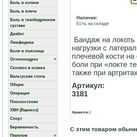
Боль в колене
Боль в плече
Наличие:
Боль в тазобедренном
Есть на складе
суставе
Диабет
Бандаж на локоть
Лимфедема
нагрузки с латера
Боли в пояснице
плечевой кости на
Остеохондроз
боли при «локте т
Сколиоз и осанка
также при артритах
Вальгусная стопа
Артикул:
Общие
3181
Операция
Плоскостопие
ХВН (Варикоз)
Нравится
Спорт
Беременность
С этим товаром обычн
Перелом