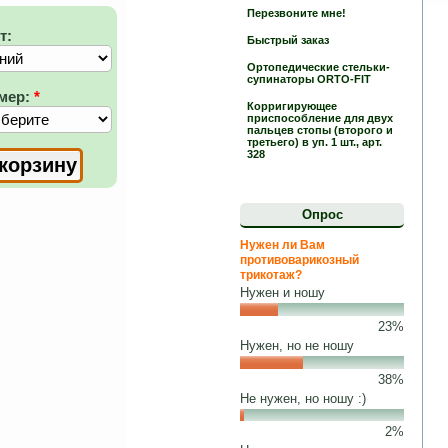
Перезвоните мне!
т:
Быстрый заказ
Ортопедические стельки-
супинаторы ORTO-FIT
мер:
*
Корригирующее
приспособление для двух
пальцев стопы (второго и
третьего) в уп. 1 шт., арт.
328
Опрос
Нужен ли Вам
противоварикозный
трикотаж?
Нужен и ношу
23%
Нужен, но не ношу
38%
Не нужен, но ношу :)
2%