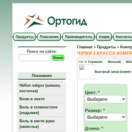
Продукты
Показания
Производитель
Акции
Контакт
Главная
»
Продукты
»
Компр
Поиск на сайте:
ЧУЛКИ 2 КЛАССА КОМП
см. в
Германия
Женский
BAU
Быстрый заказ (нужен
Показания
Hallux valgus (шишка,
косточка)
Цвет:
*
Боли в локте
Боль в голеностопе
Размер:
*
(лодыжке)
Боль в кисти руки
(запястье)
Длина:
*