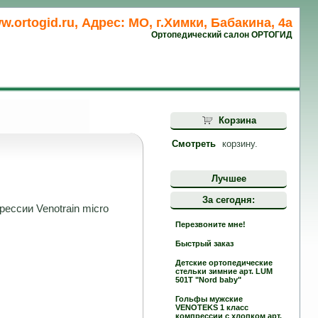
w.ortogid.ru, Адрес: МО, г.Химки, Бабакина, 4а
Ортопедический салон ОРТОГИД
Корзина
Смотреть
корзину.
Лучшее
За сегодня:
рессии Venotrain micro
Перезвоните мне!
Быстрый заказ
Детские ортопедические
стельки зимние арт. LUM
501T "Nord baby"
Гольфы мужские
VENOTEKS 1 класс
компрессии c хлопком арт.