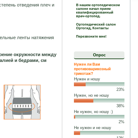
степень отведения плеч и
В нашем ортопедическом
салоне начал прием
квалифицированный
врач-ортопед.
Ортопедический салон
Ортогид, Контакты
Перезвоните мне!
тельные ленты натяжения
рение окружности между
Опрос
талией и бедрами, см
Нужен ли Вам
противоварикозный
трикотаж?
Нужен и ношу
23%
Нужен, но не ношу
38%
Не нужен, но ношу :)
2%
Не нужен и не ношу