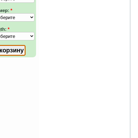
мер:
*
gth:
*