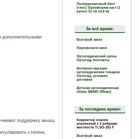
Полиуретановый бинт
(гипс) Ортоформа каст (1
рулон 12 см х3,6 м)
За всё время:
 и дополнительными
Быстрый заказ
Перезвоните мне!
Ортопедический салон
Ортогид, Контакты
Интернет-магазин
ортопедических товаров
Ортогид, условия
доставки
Детская ортопедическая
обувь MEMO (Мемо)
За последнее время:
печивают поддержку мышц
Корректор осанки
усиленный с 2 ребрами
жесткости TLSO-251 F
егулировать степень
Быстрый заказ