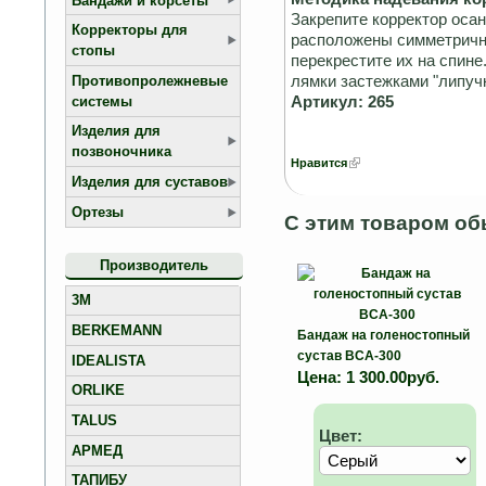
Бандажи и корсеты
Закрепите корректор осан
Корректоры для
расположены симметрично
стопы
перекрестите их на спине
лямки застежками "липучк
Противопролежневые
Артикул: 265
системы
Изделия для
позвоночника
Нравится
Изделия для суставов
Ортезы
С этим товаром об
Производитель
3M
BERKEMANN
Бандаж на голеностопный
сустав BCA-300
IDEALISTA
Цена:
1 300.00руб.
ORLIKE
TALUS
Цвет:
АРМЕД
ТАПИБУ