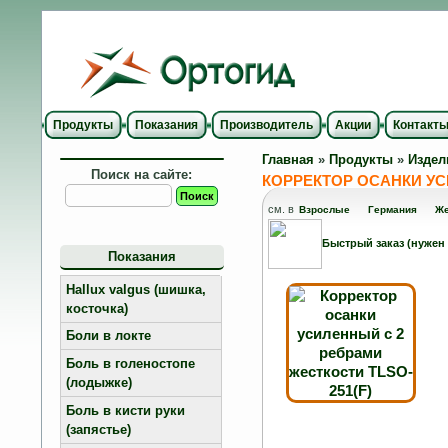
Продукты
Показания
Производитель
Акции
Контакт
Главная
»
Продукты
»
Издел
Поиск на сайте:
КОРРЕКТОР ОСАНКИ УС
см. в
Взрослые
Германия
Же
Быстрый заказ (нужен
Показания
Hallux valgus (шишка,
косточка)
Боли в локте
Боль в голеностопе
(лодыжке)
Боль в кисти руки
(запястье)