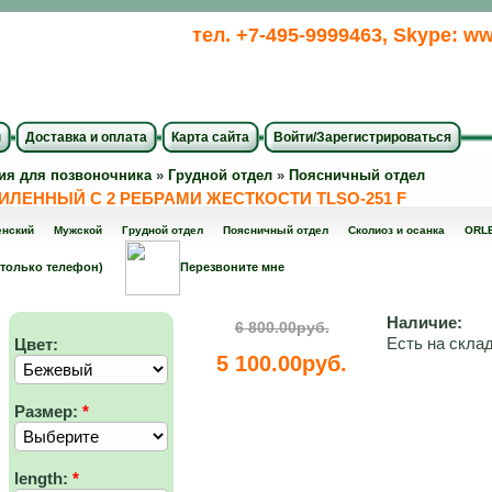
тел. +7-495-9999463, Skype: ww
ы
Доставка и оплата
Карта сайта
Войти/Зарегистрироваться
ия для позвоночника
»
Грудной отдел
»
Поясничный отдел
ИЛЕННЫЙ С 2 РЕБРАМИ ЖЕСТКОСТИ TLSO-251 F
нский
Мужской
Грудной отдел
Поясничный отдел
Сколиоз и осанка
ORL
 только телефон)
Перезвоните мне
Наличие:
6 800.00руб.
Есть на скла
Цвет:
5 100.00руб.
Размер:
*
length:
*