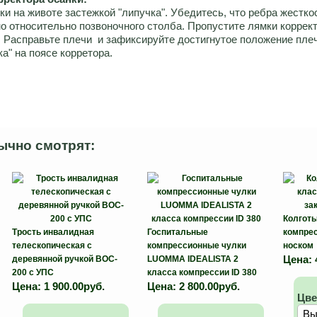
ки на животе застежкой "липучка". Убедитесь, что ребра жестко
 относительно позвоночного столба. Пропустите лямки коррек
. Расправьте плечи и зафиксируйте достигнутое положение плеч
а" на поясе корретора.
ычно смотрят:
Колгот
Трость инвалидная
Госпитальные
компре
телескопическая с
компрессионные чулки
носком
Цена:
деревянной ручкой BOC-
LUOMMA IDEALISTA 2
200 c УПС
класса компрессии ID 380
Цена:
1 900.00руб.
Цена:
2 800.00руб.
Цве