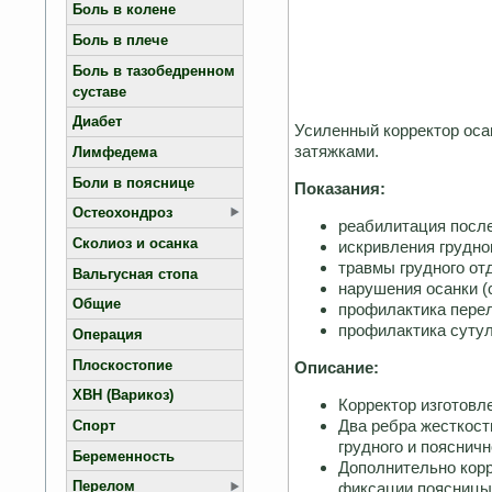
Боль в колене
Боль в плече
Боль в тазобедренном
суставе
Диабет
Усиленный корректор оса
затяжками.
Лимфедема
Боли в пояснице
Показания:
Остеохондроз
реабилитация после
Сколиоз и осанка
искривления грудног
травмы грудного от
Вальгусная стопа
нарушения осанки (
Общие
профилактика перел
профилактика сутул
Операция
Плоскостопие
Описание:
ХВН (Варикоз)
Корректор изготовле
Два ребра жесткост
Спорт
грудного и поясничн
Беременность
Дополнительно корр
Перелом
фиксации поясницы