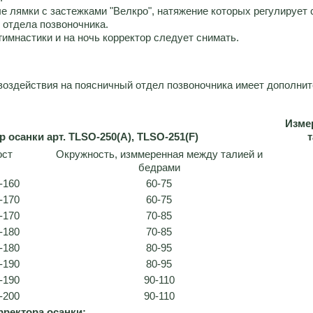
 лямки с застежками "Велкро", натяжение которых регулирует 
 отдела позвоночника.
гимнастики и на ночь корректор следует снимать.
воздействия на поясничный отдел позвоночника имеет дополни
Изме
р осанки арт. TLSO-250(A), TLSO-251(F)
ост
Окружность, изммеренная между талией и
бедрами
-160
60-75
-170
60-75
-170
70-85
-180
70-85
-180
80-95
-190
80-95
-190
90-110
-200
90-110
ректора осанки: