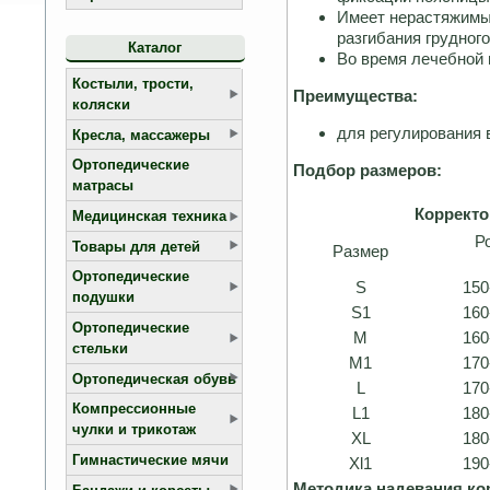
Имеет нерастяжимые
разгибания грудного
Каталог
Во время лечебной 
Костыли, трости,
Преимущества:
коляски
для регулирования 
Кресла, массажеры
Ортопедические
Подбор размеров:
матрасы
Корректо
Медицинская техника
Р
Товары для детей
Размер
Ортопедические
S
150
подушки
S1
160
Ортопедические
M
160
стельки
M1
170
Ортопедическая обувь
L
170
Компрессионные
L1
180
чулки и трикотаж
XL
180
Гимнастические мячи
Xl1
190
Методика надевания кор