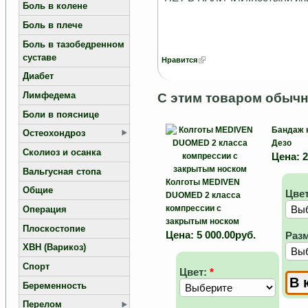
Боль в колене
Боль в плече
Боль в тазобедренном
суставе
Нравится
Диабет
Лимфедема
С этим товаром обычн
Боли в пояснице
Бандаж 
Остеохондроз
Дезо
Сколиоз и осанка
Цена:
2
Вальгусная стопа
Колготы MEDIVEN
Общие
Цве
DUOMED 2 класса
компрессии с
Операция
закрытым носком
Плоскостопие
Цена:
5 000.00руб.
Раз
ХВН (Варикоз)
Спорт
Цвет:
*
Беременность
Перелом