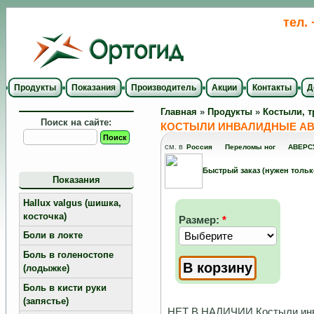
тел.
Продукты
Показания
Производитель
Акции
Контакты
Д
Главная
»
Продукты
»
Костыли, т
Поиск на сайте:
КОСТЫЛИ ИНВАЛИДНЫЕ АВЕРС
см. в
Россия
Переломы ног
АВЕРС
Быстрый заказ (нужен тольк
Показания
Hallux valgus (шишка,
косточка)
Размер:
*
Боли в локте
Боль в голеностопе
(лодыжке)
Боль в кисти руки
(запястье)
НЕТ В НАЛИЧИИ.Костыли инвал