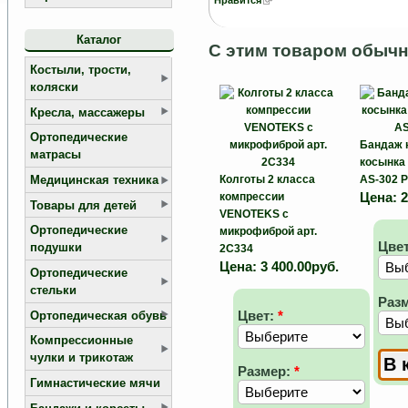
Нравится
Каталог
С этим товаром обычн
Костыли, трости,
коляски
Кресла, массажеры
Ортопедические
Бандаж 
матрасы
косынка 
Медицинская техника
Колготы 2 класса
AS-302 P
Цена:
2
компрессии
Товары для детей
VENOTEKS с
Ортопедические
микрофиброй арт.
Цве
подушки
2C334
Цена:
3 400.00руб.
Ортопедические
стельки
Раз
Цвет:
*
Ортопедическая обувь
Компрессионные
чулки и трикотаж
Размер:
*
Гимнастические мячи