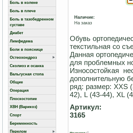
Боль в колене
Боль в плече
Наличие:
Боль в тазобедренном
На заказ
суставе
Диабет
Обувь ортопедичес
Лимфедема
текстильная со съ
Боли в пояснице
Данная ортопедиче
Остеохондроз
для проблемных ног
Сколиоз и осанка
Износостойкая не
Вальгусная стопа
дополнительную бе
Общие
ряд: размер: XXS (3
Операция
42), L (43-44), XL (
Плоскостопие
Артикул:
ХВН (Варикоз)
3165
Спорт
Беременность
Перелом