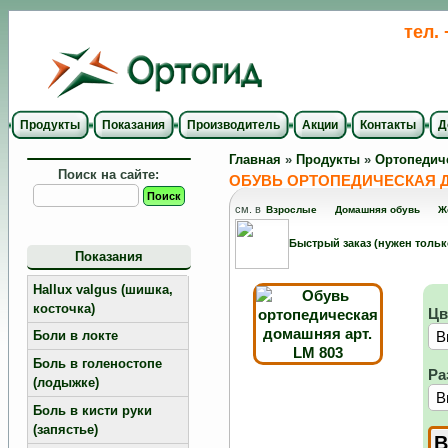
тел.
Продукты
Показания
Производитель
Акции
Контакты
Д
Главная
»
Продукты
»
Ортопедич
Поиск на сайте:
ОБУВЬ ОРТОПЕДИЧЕСКАЯ Д
см. в
Взрослые
Домашняя обувь
Ж
Быстрый заказ (нужен тольк
Показания
Hallux valgus (шишка,
косточка)
Цв
Боли в локте
Боль в голеностопе
Ра
(лодыжке)
Боль в кисти руки
(запястье)