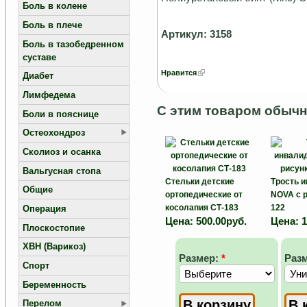
Боль в колене
Боль в плече
Артикул: 3158
Боль в тазобедренном
суставе
Нравится
Диабет
Лимфедема
С этим товаром обычн
Боли в пояснице
Остеохондроз
Сколиоз и осанка
Вальгусная стопа
Стельки детские
Трость 
Общие
ортопедические от
NOVA с 
косолапия СТ-183
122
Операция
Цена:
500.00руб.
Цена:
1
Плоскостопие
ХВН (Варикоз)
Размер:
*
Раз
Спорт
Беременность
Перелом