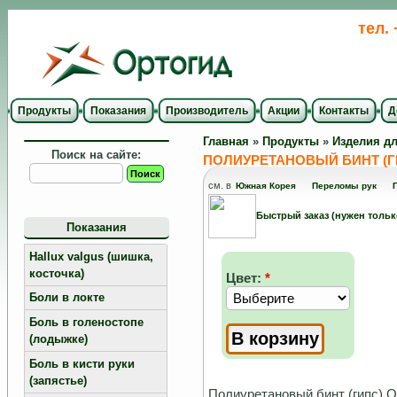
тел.
Продукты
Показания
Производитель
Акции
Контакты
Д
Главная
»
Продукты
»
Изделия дл
Поиск на сайте:
ПОЛИУРЕТАНОВЫЙ БИНТ (ГИП
см. в
Южная Корея
Переломы рук
Быстрый заказ (нужен тольк
Показания
Hallux valgus (шишка,
косточка)
Цвет:
*
Боли в локте
Боль в голеностопе
(лодыжке)
Боль в кисти руки
(запястье)
Полиуретановый бинт (гипс) Ор