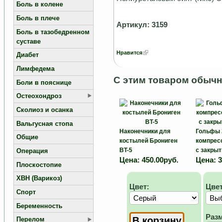
Боль в колене
Боль в плече
Артикул: 3159
Боль в тазобедренном
суставе
Нравится
Диабет
Лимфедема
С этим товаром обычн
Боли в пояснице
Остеохондроз
Сколиоз и осанка
Вальгусная стопа
Наконечники для
Гольфы 
Общие
костылей Брониген
компрес
BT-5
с закры
Операция
Цена:
450.00руб.
Цена:
3
Плоскостопие
ХВН (Варикоз)
Цвет:
Цве
Спорт
Беременность
Раз
Перелом