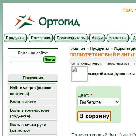
тел.
Продукты
Показания
Производитель
Акции
Контакты
Д
Главная
»
Продукты
»
Изделия дл
Поиск на сайте:
ПОЛИУРЕТАНОВЫЙ БИНТ (ГИП
см. в
Южная Корея
Переломы рук
Быстрый заказ (нужен тольк
Показания
Hallux valgus (шишка,
косточка)
Цвет:
*
Боли в локте
Боль в голеностопе
(лодыжке)
Боль в кисти руки
(запястье)
Полиуретановый бинт (гипс) О