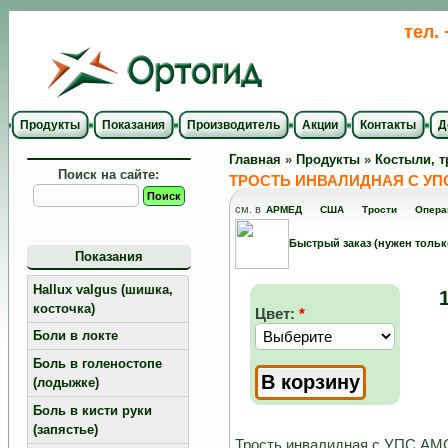
тел.
Продукты
Показания
Производитель
Акции
Контакты
Д
Главная
»
Продукты
»
Костыли, т
Поиск на сайте:
ТРОСТЬ ИНВАЛИДНАЯ C УП
см. в
АРМЕД
США
Трости
Опера
Быстрый заказ (нужен тольк
Показания
Hallux valgus (шишка,
косточка)
Цвет:
*
Боли в локте
Боль в голеностопе
(лодыжке)
Боль в кисти руки
(запястье)
Трость инвалидная c УПС AM