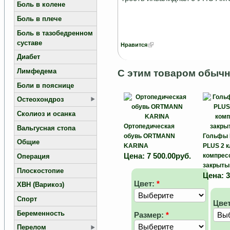
Боль в колене
Боль в плече
Боль в тазобедренном
суставе
Нравится
Диабет
Лимфедема
С этим товаром обычн
Боли в пояснице
Остеохондроз
Сколиоз и осанка
Ортопедическая
Вальгусная стопа
обувь ORTMANN
Гольфы
Общие
KARINA
PLUS 2 
Цена:
7 500.00руб.
компрес
Операция
закрыты
Плоскостопие
Цена:
3
Цвет:
*
ХВН (Варикоз)
Спорт
Цве
Беременность
Размер:
*
Перелом