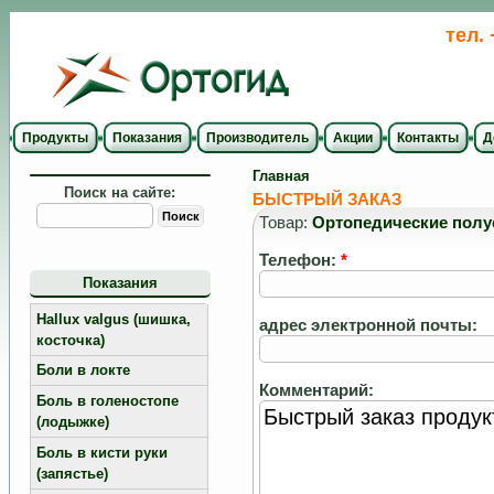
тел.
Продукты
Показания
Производитель
Акции
Контакты
Д
Главная
Поиск на сайте:
БЫСТРЫЙ ЗАКАЗ
Товар:
Ортопедические пол
Телефон:
*
Показания
Hallux valgus (шишка,
адрес электронной почты:
косточка)
Боли в локте
Комментарий:
Боль в голеностопе
(лодыжке)
Боль в кисти руки
(запястье)