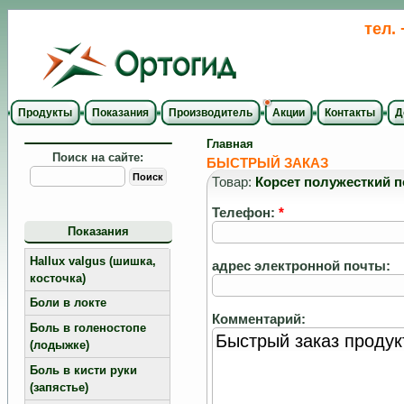
тел.
Продукты
Показания
Производитель
Акции
Контакты
Д
Главная
Поиск на сайте:
БЫСТРЫЙ ЗАКАЗ
Товар:
Корсет полужесткий п
Телефон:
*
Показания
Hallux valgus (шишка,
адрес электронной почты:
косточка)
Боли в локте
Комментарий:
Боль в голеностопе
(лодыжке)
Боль в кисти руки
(запястье)