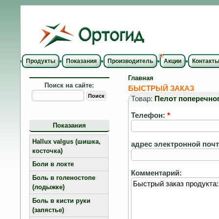
Продукты
Показания
Производитель
Акции
Контакт
Главная
Поиск на сайте:
БЫСТРЫЙ ЗАКАЗ
Товар:
Пелот поперечног
Телефон:
*
Показания
Hallux valgus (шишка,
адрес электронной поч
косточка)
Боли в локте
Комментарий:
Боль в голеностопе
(лодыжке)
Боль в кисти руки
(запястье)