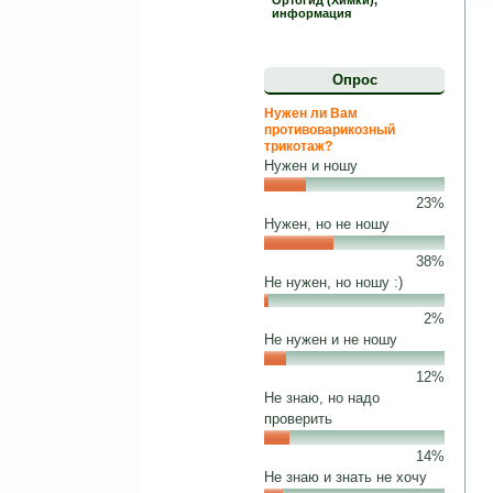
Ортогид (Химки),
информация
Опрос
Нужен ли Вам
противоварикозный
трикотаж?
Нужен и ношу
23%
Нужен, но не ношу
38%
Не нужен, но ношу :)
2%
Не нужен и не ношу
12%
Не знаю, но надо
проверить
14%
Не знаю и знать не хочу