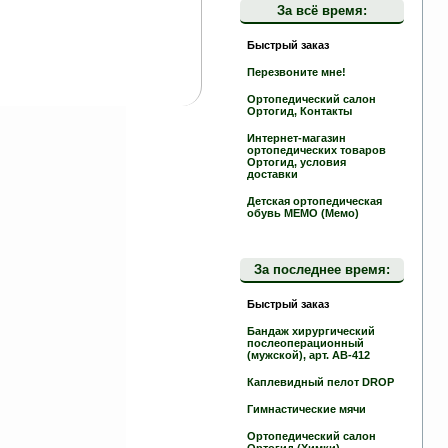
За всё время:
Быстрый заказ
Перезвоните мне!
Ортопедический салон
Ортогид, Контакты
Интернет-магазин
ортопедических товаров
Ортогид, условия
доставки
Детская ортопедическая
обувь MEMO (Мемо)
За последнее время:
Быстрый заказ
Бандаж хирургический
послеоперационный
(мужской), арт. АВ-412
Каплевидный пелот DROP
Гимнастические мячи
Ортопедический салон