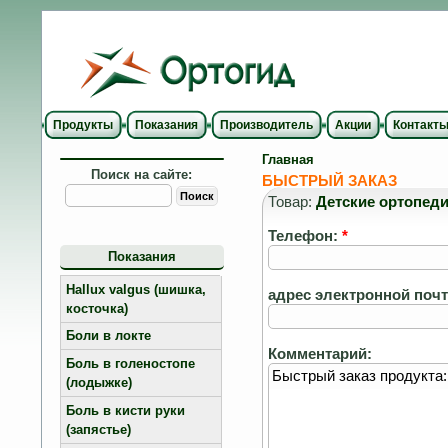
Продукты
Показания
Производитель
Акции
Контакт
Главная
Поиск на сайте:
БЫСТРЫЙ ЗАКАЗ
Товар:
Детские ортопед
Телефон:
*
Показания
Hallux valgus (шишка,
адрес электронной поч
косточка)
Боли в локте
Комментарий:
Боль в голеностопе
(лодыжке)
Боль в кисти руки
(запястье)