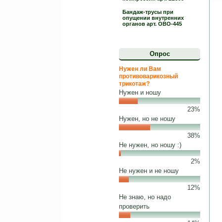
Бандаж-трусы при
опущении внутренних
органов арт. ОВО-445
Опрос
Нужен ли Вам
противоварикозный
трикотаж?
Нужен и ношу
23%
Нужен, но не ношу
38%
Не нужен, но ношу :)
2%
Не нужен и не ношу
12%
Не знаю, но надо
проверить