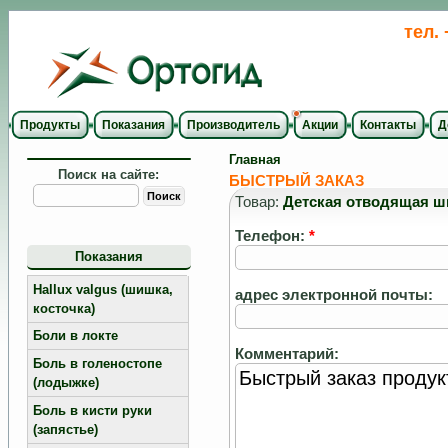
тел.
Продукты
Показания
Производитель
Акции
Контакты
Д
Главная
Поиск на сайте:
БЫСТРЫЙ ЗАКАЗ
Товар:
Детская отводящая ши
Телефон:
*
Показания
Hallux valgus (шишка,
адрес электронной почты:
косточка)
Боли в локте
Комментарий:
Боль в голеностопе
(лодыжке)
Боль в кисти руки
(запястье)