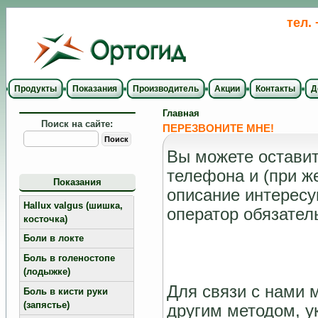
тел.
Продукты
Показания
Производитель
Акции
Контакты
Д
Главная
Поиск на сайте:
ПЕРЕЗВОНИТЕ МНЕ!
Вы можете оставит
телефона и (при ж
Показания
описание интерес
Hallux valgus (шишка,
оператор обязател
косточка)
Боли в локте
Боль в голеностопе
(лодыжке)
Для связи с нами 
Боль в кисти руки
(запястье)
другим методом, 